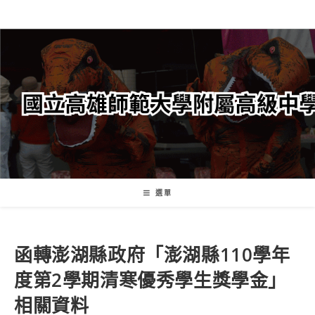
跳
轉
至
主
要
內
容
選單
函轉澎湖縣政府「澎湖縣110學年
度第2學期清寒優秀學生獎學金」
相關資料