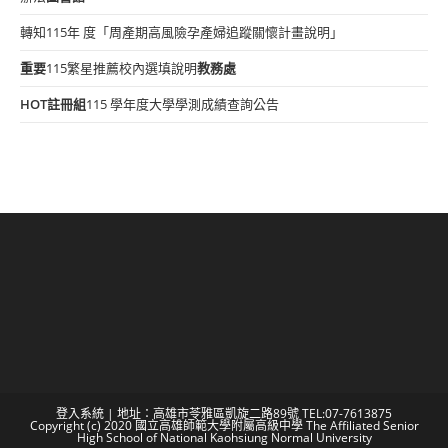
轉知115年 度「周產期高風險孕產婦追蹤關懷計畫說明」
重要
115繁星推薦校內選填說明
教務處
HOT
註冊組
115 學年度大學學測成績查詢公告
登入系統
| 地址：高雄市苓雅區凱旋二路89號 TEL:07-7613875
Copyright (c) 2020 國立高雄師範大學附屬高級中學 The Affiliated Senior
High School of National Kaohsiung Normal University