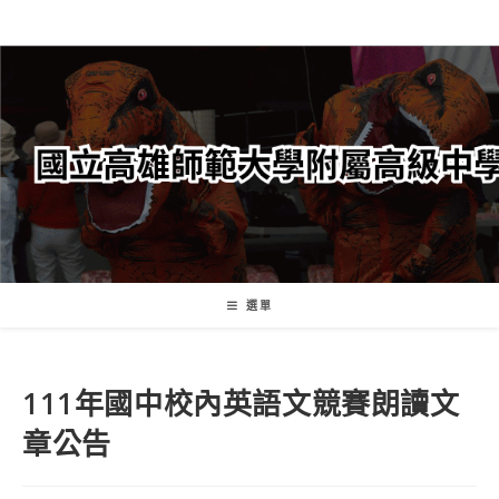
跳
轉
至
主
要
內
容
選單
111年國中校內英語文競賽朗讀文
章公告