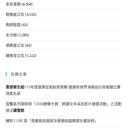
家長事務
(4,564)
教務處公告
(3,532)
教師甄選
(42)
未分類
(1,285)
總務處公告
(42)
輔導室公告
(1,222)
近期文章
重要
衛生組
115年度健康促進創意競賽-健康新視界海報設計與電繪比賽
得獎名單
公告
高市圖辦理「2026朗聲大賞：朗讀文本演出影片徵選活動」之活動
辦法
圖書館
轉知115年 度「周產期高風險孕產婦追蹤關懷計畫說明」