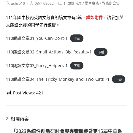
Post
Post
Post
ashs510
03/17/2022
1. 頭條消息
/
學生事務
/
教務處公告
author:
published:
category:
111年國中校內英語文競賽朗讀文章有4篇，
詳如附件
，請參加英
文朗讀比賽的同學先行練習。
110朗讀文章01_You-Can-Do-It-1
下載
110朗讀文章02_Small_Actions_Big_Results-1
下載
110朗讀文章03_Furry_Helpers-1
下載
110朗讀文章04_The_Tricky_Monkey_and_Two_Cats_-1
下載
Post Views:
421
相關內容
「2023系統性創新研討會與專案競賽暨第15屆中華系