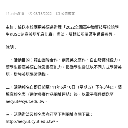
Post
Post
Post
ashs510
03/18/2022
公告來文
author:
published:
category:
主旨：檢送本校應用英語系辦理「2022全國高中職暨技專校院學
生KUSO創意英語配音比賽」辦法，請轉知所屬師生踴躍參與。
說明：
一、活動目的：藉由團隊合作、創意英文寫作、自由發揮想像力，
讓學生提高英語口說及書寫能力，鼓勵學生嘗試以不同方式學習英
語，增強英語學習動機。
二、活動報名自即日起至111年6月10日（星期五）下午3時止，請
填寫報名表（需附參賽作品網址連結）後，以電子郵件傳送至
aecyut@cyut.edu.tw。
三、活動辦法及報名表亦可至下列網址查閱下載：
http://aecyut.cyut.edu.tw/。