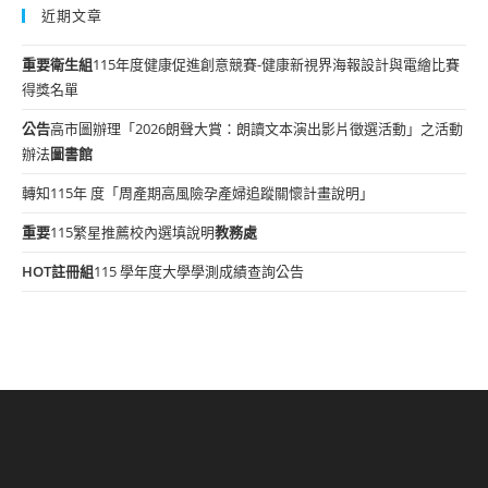
近期文章
重要
衛生組
115年度健康促進創意競賽-健康新視界海報設計與電繪比賽
得獎名單
公告
高市圖辦理「2026朗聲大賞：朗讀文本演出影片徵選活動」之活動
辦法
圖書館
轉知115年 度「周產期高風險孕產婦追蹤關懷計畫說明」
重要
115繁星推薦校內選填說明
教務處
HOT
註冊組
115 學年度大學學測成績查詢公告