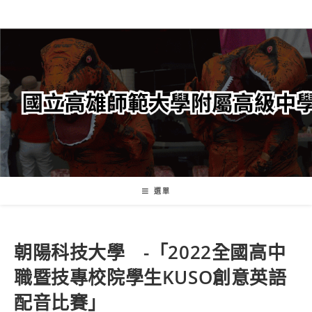
跳
轉
至
主
要
內
容
選單
朝陽科技大學 -「2022全國高中
職暨技專校院學生KUSO創意英語
配音比賽」