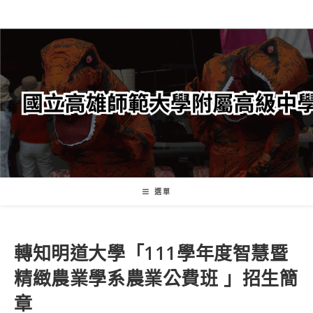
跳
轉
至
主
要
內
容
選單
轉知明道大學「111學年度智慧暨
精緻農業學系農業公費班 」招生簡
章