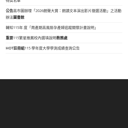
得獎名單
公告
高市圖辦理「2026朗聲大賞：朗讀文本演出影片徵選活動」之活動
辦法
圖書館
轉知115年 度「周產期高風險孕產婦追蹤關懷計畫說明」
重要
115繁星推薦校內選填說明
教務處
HOT
註冊組
115 學年度大學學測成績查詢公告