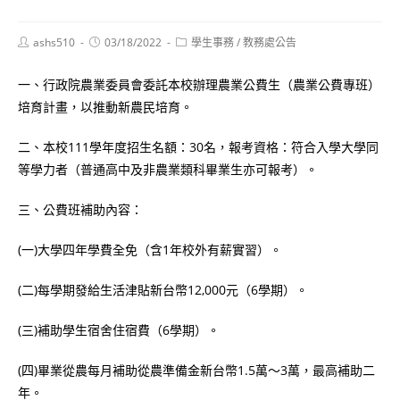
Post
Post
Post
ashs510
03/18/2022
學生事務
/
教務處公告
author:
published:
category:
一、行政院農業委員會委託本校辦理農業公費生（農業公費專班）
培育計畫，以推動新農民培育。
二、本校111學年度招生名額：30名，報考資格：符合入學大學同
等學力者（普通高中及非農業類科畢業生亦可報考）。
三、公費班補助內容：
(一)大學四年學費全免（含1年校外有薪實習）。
(二)每學期發給生活津貼新台幣12,000元（6學期）。
(三)補助學生宿舍住宿費（6學期）。
(四)畢業從農每月補助從農準備金新台幣1.5萬～3萬，最高補助二
年。