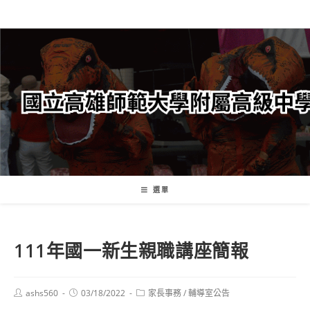
跳
轉
至
主
要
內
容
選單
111年國一新生親職講座簡報
Post
Post
Post
ashs560
03/18/2022
家長事務
/
輔導室公告
author:
published:
category: