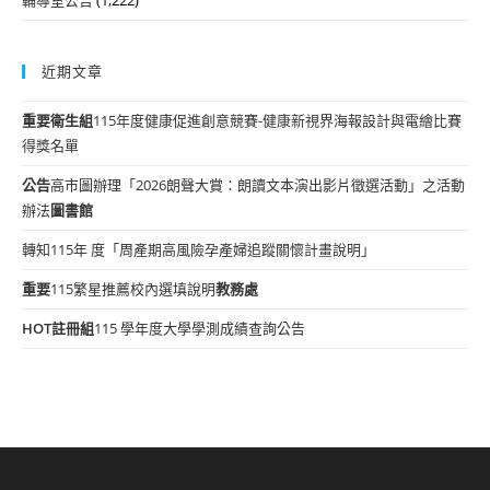
近期文章
重要
衛生組
115年度健康促進創意競賽-健康新視界海報設計與電繪比賽
得獎名單
公告
高市圖辦理「2026朗聲大賞：朗讀文本演出影片徵選活動」之活動
辦法
圖書館
轉知115年 度「周產期高風險孕產婦追蹤關懷計畫說明」
重要
115繁星推薦校內選填說明
教務處
HOT
註冊組
115 學年度大學學測成績查詢公告