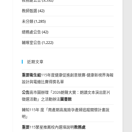
教師甄選
(42)
未分類
(1,285)
總務處公告
(42)
輔導室公告
(1,222)
近期文章
重要
衛生組
115年度健康促進創意競賽-健康新視界海報
設計與電繪比賽得獎名單
公告
高市圖辦理「2026朗聲大賞：朗讀文本演出影片
徵選活動」之活動辦法
圖書館
轉知115年 度「周產期高風險孕產婦追蹤關懷計畫說
明」
重要
115繁星推薦校內選填說明
教務處