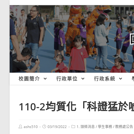
跳
轉
至
主
要
內
容
校園簡介
行政單位
行政系統
110-2均質化「科證猛
Post
Post
Post
ashs510
03/19/2022
1. 頭條消息
/
學生事務
/
教務處公告
author:
published:
category: