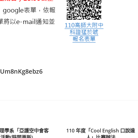
XgUm8nKg8ebz6
理學系「亞護空中會客
110 年度「Cool English 口說達
活動(時間更新)
人」比賽辦法