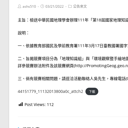
Post
Post
Post
ashs510
03/21/2022
公告來文
author:
published:
category:
主旨：檢送中華民國地理學會辦理111年「第18屆國家地理
說明：
一、依據教育部國民及學前教育署111年3月17日臺教國署國字第1
二、旨揭競賽項目分為「地理知識組」與「環境觀察暨手繪地圖
詳參競賽辦法附件及該競賽網頁(http://PromotingGeog.geo.nt
三、倘有競賽相關問題，請逕洽活動聯絡人吳先生，專線電話(02)7749
44151779_11132013800a0c_attch2
下載
Post Views:
112