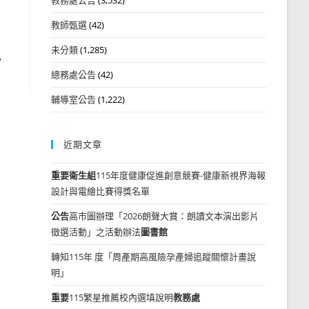
教師甄選
(42)
未分類
(1,285)
訊
總務處公告
(42)
輔導室公告
(1,222)
近期文章
重要
衛生組
115年度健康促進創意競賽-健康新視界海報
設計與電繪比賽得獎名單
公告
高市圖辦理「2026朗聲大賞：朗讀文本演出影片
徵選活動」之活動辦法
圖書館
轉知115年 度「周產期高風險孕產婦追蹤關懷計畫說
明」
重要
115繁星推薦校內選填說明
教務處