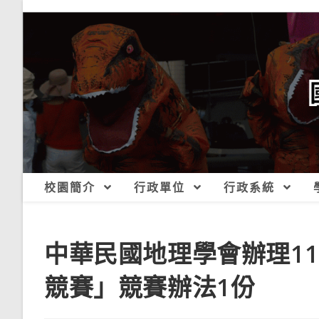
跳
轉
至
主
要
內
容
校園簡介
行政單位
行政系統
中華民國地理學會辦理11
競賽」競賽辦法1份