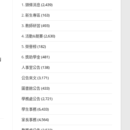
1. 頭條消息
(2,439)
2. 新生專區
(163)
3. 教師研習
(493)
4. 活動&競賽
(2,630)
5. 榮譽榜
(182)
6. 獎助學金
(481)
請
人事室公告
(138)
公告來文
(3,171)
圖書館公告
(433)
學務處公告
(2,721)
學生事務
(6,433)
家長事務
(4,564)
教務處公告
(3,532)