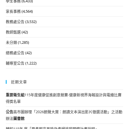
學生事務
(6,433)
家長事務
(4,564)
教務處公告
(3,532)
教師甄選
(42)
未分類
(1,285)
總務處公告
(42)
輔導室公告
(1,222)
近期文章
重要
衛生組
115年度健康促進創意競賽-健康新視界海報設計與電繪比賽
得獎名單
公告
高市圖辦理「2026朗聲大賞：朗讀文本演出影片徵選活動」之活動
辦法
圖書館
轉知115年 度「周產期高風險孕產婦追蹤關懷計畫說明」