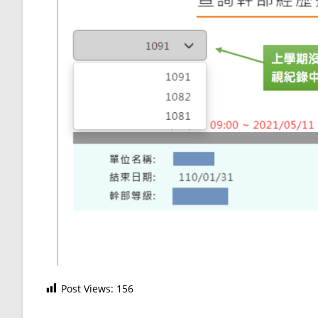
Post Views:
156