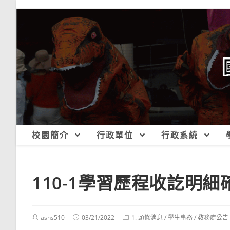
跳
轉
至
主
要
內
容
校園簡介
行政單位
行政系統
110-1學習歷程收訖明
Post
Post
Post
ashs510
03/21/2022
1. 頭條消息
/
學生事務
/
教務處公告
author:
published:
category: