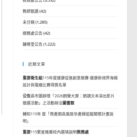
教師甄選
(42)
未分類
(1,285)
總務處公告
(42)
輔導室公告
(1,222)
近期文章
重要
衛生組
115年度健康促進創意競賽-健康新視界海報
設計與電繪比賽得獎名單
公告
高市圖辦理「2026朗聲大賞：朗讀文本演出影片
徵選活動」之活動辦法
圖書館
轉知115年 度「周產期高風險孕產婦追蹤關懷計畫說
明」
重要
115繁星推薦校內選填說明
教務處