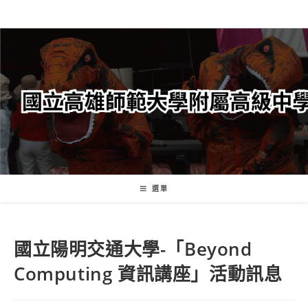
跳
轉
至
主
要
內
容
選單
國立陽明交通大學-「Beyond
Computing 資訊講座」活動訊息