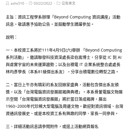
Post
Post
Post
ashs510
03/22/2022
公告來文
author:
published:
category:
主旨：資訊工程學系辦理「Beyond Computing 資訊講座」活動
訊息，敬請惠予協助公告，並鼓勵學生踴躍參加。
說明：
一、本校資工系將於111年4月9日(六)舉辦 「Beyond Computing
系列活動」，邀請聯發科技資深處長梁伯嵩博士，分享從 IC 到 AI
與虛實宇宙的未來運算趨勢；以及台積電 IT 企業系統整合處處長
林均彥學長（本系81級傑出系友），分享台積電數位轉型之路。
二、當日上午亦有精彩的系友回娘家盛典，活動包含傑出系友頒
獎，以及「台灣電腦資訊發展館揭牌典禮」。本系骨董電腦文物展
示空間「台灣電腦資訊發展館」將於當日落成揭牌，展出
1960~2000年代珍稀大型電腦及周邊文物。歡迎對資訊領域、台灣
資通訊發展史、或是本校資工系有興趣的同學、家長一同參與。
三、詳細活動訊息請參閱附件，或逕上活動網頁報名