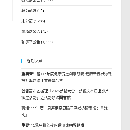
教師甄選
(42)
未分類
(1,285)
總務處公告
(42)
輔導室公告
(1,222)
近期文章
重要
衛生組
115年度健康促進創意競賽-健康新視界海報
設計與電繪比賽得獎名單
公告
高市圖辦理「2026朗聲大賞：朗讀文本演出影片
徵選活動」之活動辦法
圖書館
轉知115年 度「周產期高風險孕產婦追蹤關懷計畫說
明」
重要
115繁星推薦校內選填說明
教務處