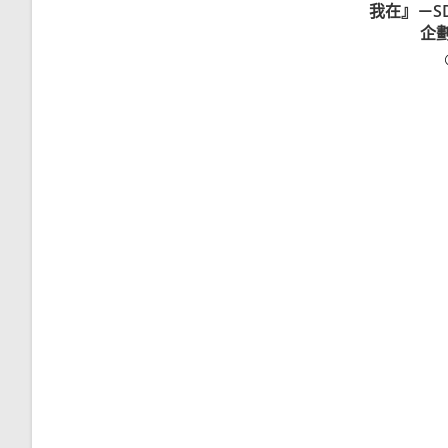
我在』－S
企