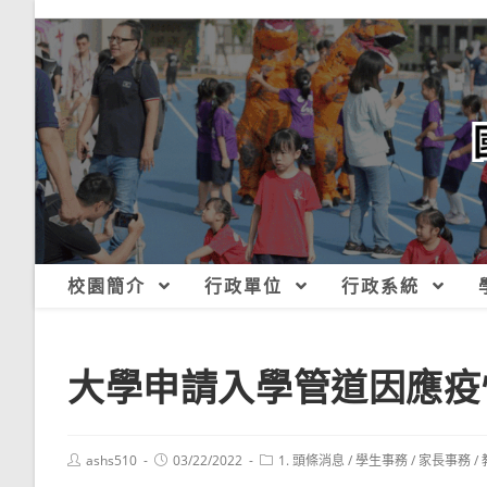
跳
轉
至
主
要
內
容
校園簡介
行政單位
行政系統
大學申請入學管道因應疫
Post
Post
Post
ashs510
03/22/2022
1. 頭條消息
/
學生事務
/
家長事務
/
author:
published:
category: