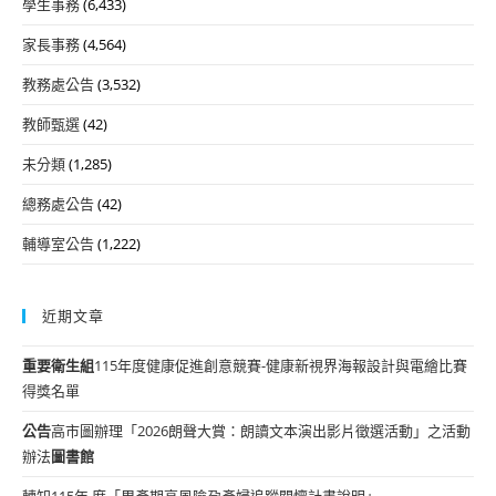
學生事務
(6,433)
家長事務
(4,564)
教務處公告
(3,532)
教師甄選
(42)
未分類
(1,285)
總務處公告
(42)
輔導室公告
(1,222)
近期文章
重要
衛生組
115年度健康促進創意競賽-健康新視界海報設計與電繪比賽
得獎名單
公告
高市圖辦理「2026朗聲大賞：朗讀文本演出影片徵選活動」之活動
辦法
圖書館
轉知115年 度「周產期高風險孕產婦追蹤關懷計畫說明」