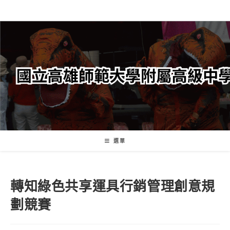
跳
轉
至
主
要
內
容
選單
轉知綠色共享運具行銷管理創意規
劃競賽