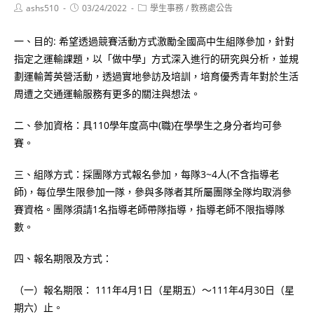
Post
Post
Post
ashs510
03/24/2022
學生事務
/
教務處公告
author:
published:
category:
一、目的: 希望透過競賽活動方式激勵全國高中生組隊參加，針對
指定之運輸課題，以「做中學」方式深入進行的研究與分析，並規
劃運輸菁英營活動，透過實地參訪及培訓，培育優秀青年對於生活
周遭之交通運輸服務有更多的關注與想法。
二、參加資格：具110學年度高中(職)在學學生之身分者均可參
賽。
三、組隊方式：採團隊方式報名參加，每隊3~4人(不含指導老
師)，每位學生限參加一隊，參與多隊者其所屬團隊全隊均取消參
賽資格。團隊須請1名指導老師帶隊指導，指導老師不限指導隊
數。
四、報名期限及方式：
（一）報名期限： 111年4月1日（星期五）～111年4月30日（星
期六）止。