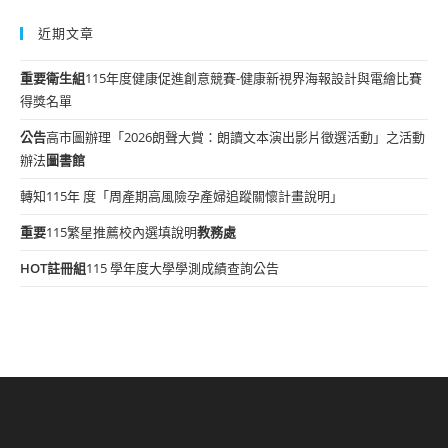
近期文章
重要
衛生組
115年度健康促進創意競賽-健康新視界海報設計與電繪比賽
得獎名單
公告
高市圖辦理「2026朗聲大賞：朗讀文本演出影片徵選活動」之活動
辦法
圖書館
轉知115年 度「周產期高風險孕產婦追蹤關懷計畫說明」
重要
115繁星推薦校內選填說明
教務處
HOT
註冊組
115 學年度大學學測成績查詢公告