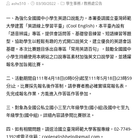
Post
Post
Post
ashs510
03/30/2022
學生事務
/
教務處公告
author:
published:
category:
一、為強化全國國中小學生英語口說能力，本署委請國立臺灣師範
大學建置「英語線上學習平臺」(Cool English)，本平臺內設有
「語音辨識」專區，提供會話問答、基礎發音練習、短語練習等題
型，協助學生以輕鬆有趣的方式開口說英文，建立優良的英語會話
基礎。本次比賽題目係出自專區「常用英語百句」，鼓勵全國國中
小學生持續使用本網站之口說專區素材加強英文口說學習，並踴躍
報名參加旨揭比賽。
二、活動期間自111年4月18日(0時0分)起至111年5月18日(23時59
分)止，比賽採先報名後作答制，請參賽者務必確實填寫報名表，
先完成報名作業，方能進入作答區作答參加。
三、對象為全國公私立國小三至六年級學生(國小組)及國中七至九
年級學生(國中組)，詳細內容請參閱比賽辦法。
四、如有相關問題，請逕洽國立臺灣師範大學客服專線，02-7749-
1392或電子信箱：coolenglishhelp@gmail.com。