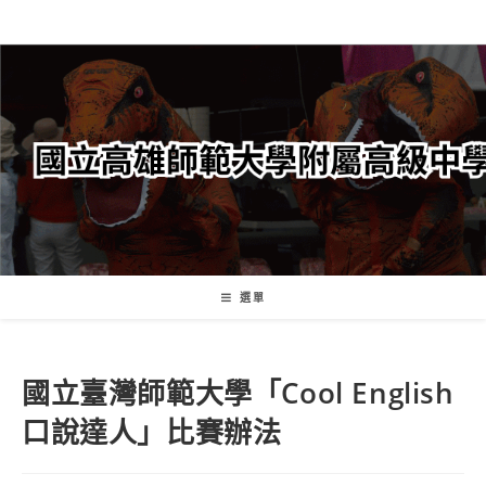
跳
轉
至
主
要
內
容
選單
國立臺灣師範大學「Cool English
口說達人」比賽辦法