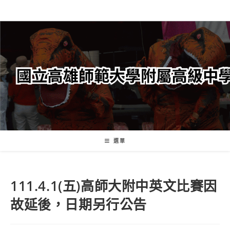
跳
轉
至
主
要
內
容
選單
111.4.1(五)高師大附中英文比賽因
故延後，日期另行公告