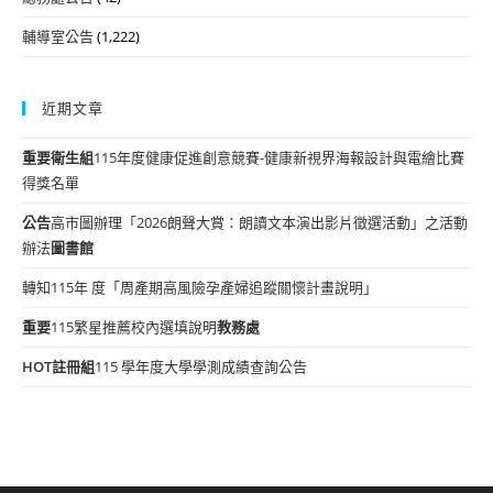
輔導室公告
(1,222)
近期文章
重要
衛生組
115年度健康促進創意競賽-健康新視界海報設計與電繪比賽
得獎名單
公告
高市圖辦理「2026朗聲大賞：朗讀文本演出影片徵選活動」之活動
辦法
圖書館
轉知115年 度「周產期高風險孕產婦追蹤關懷計畫說明」
重要
115繁星推薦校內選填說明
教務處
HOT
註冊組
115 學年度大學學測成績查詢公告