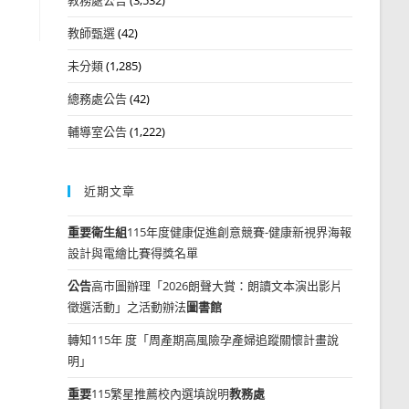
教師甄選
(42)
未分類
(1,285)
總務處公告
(42)
輔導室公告
(1,222)
近期文章
重要
衛生組
115年度健康促進創意競賽-健康新視界海報
設計與電繪比賽得獎名單
公告
高市圖辦理「2026朗聲大賞：朗讀文本演出影片
徵選活動」之活動辦法
圖書館
轉知115年 度「周產期高風險孕產婦追蹤關懷計畫說
明」
重要
115繁星推薦校內選填說明
教務處