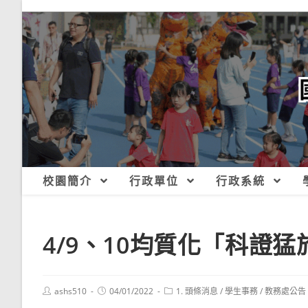
跳
轉
至
主
要
內
容
校園簡介
行政單位
行政系統
4/9、10均質化「科證
Post
Post
Post
ashs510
04/01/2022
1. 頭條消息
/
學生事務
/
教務處公告
author:
published:
category: