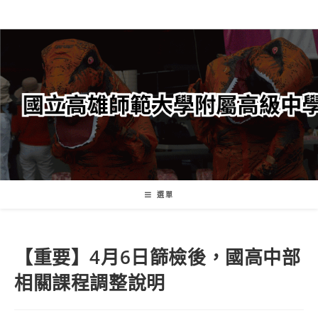
跳
轉
至
主
要
內
容
選單
【重要】4月6日篩檢後，國高中部
相關課程調整說明