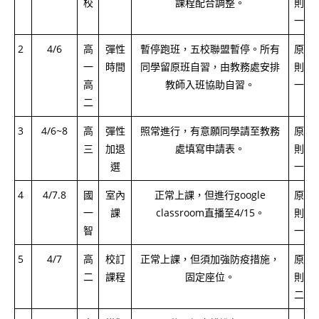
校
課程配合調整。
則
一
2
4/6
高
彈性
暫停跑班，五校聯盟暫停。所有
原
一
時間
同學留原班自習，由教務處安排
則
高
教師入班協助自習。
一
二
3
4/6~8
高
彈性
照常進行，有意願同學請至教務
原
三
加退
處填寫申請表。
則
選
一
4
4/7.8
國
室內
正常上課，但進行google
原
一
課
classroom直播至4/15。
則
智
一
5
4/7
高
校訂
正常上課，但須加強防疫措施，
原
二
課程
固定座位。
則
二