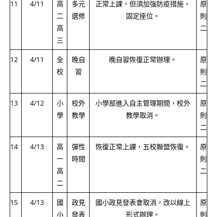
11
4/11
高
多元
正常上課，但須加強防疫措施，
原
二
選修
固定座位。
則
高
二
三
12
4/11
全
晚自
晚自習恢復正常辦理。
原
校
習
則
二
13
4/12
小
校外
小學部進入自主管理期間，校外
原
學
教學
教學取消。
則
二
14
4/13
高
彈性
恢復正常上課，五校聯盟恢復。
原
一
時間
則
高
二
二
15
4/13
國
政見
國小政見發表會取消，改以線上
原
小
發表
形式辦理。
則