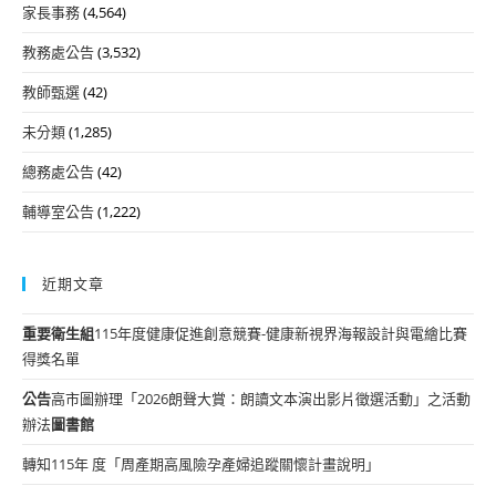
家長事務
(4,564)
教務處公告
(3,532)
教師甄選
(42)
未分類
(1,285)
總務處公告
(42)
輔導室公告
(1,222)
近期文章
重要
衛生組
115年度健康促進創意競賽-健康新視界海報設計與電繪比賽
得獎名單
公告
高市圖辦理「2026朗聲大賞：朗讀文本演出影片徵選活動」之活動
辦法
圖書館
轉知115年 度「周產期高風險孕產婦追蹤關懷計畫說明」