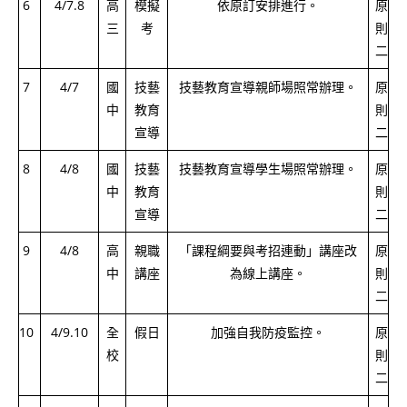
6
4/7.8
高
模擬
依原訂安排進行。
原
三
考
則
二
7
4/7
國
技藝
技藝教育宣導親師場照常辦理。
原
中
教育
則
宣導
二
8
4/8
國
技藝
技藝教育宣導學生場照常辦理。
原
中
教育
則
宣導
二
9
4/8
高
親職
「課程綱要與考招連動」講座改
原
中
講座
為線上講座。
則
二
10
4/9.10
全
假日
加強自我防疫監控。
原
校
則
二