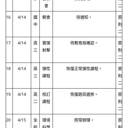
會
二
16
4/14
國
朝會
待通知。
原
中
則
二
17
4/14
高
實彈
待教育局確認。
原
三
射擊
則
二
18
4/14
高
彈性
恢復正常彈性課程。
原
三
課程
則
二
19
4/14
高
校訂
恢復跑班選修。
原
二
課程
則
二
20
4/15
全
環境
照常辦理。
原
校
科學
則