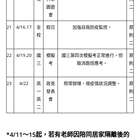
園遊
二
會
21
4/16.17
全
假日
加強自我防疫監控。
原
校
則
二
22
4/19.20
國
模擬
國三第四次模擬考正常進行，但
原
三
考
取消跑班應考。
則
二
23
4/22
高
政見
照常辦理，視疫情狀況調整。
原
一
發表
則
高
會
二
二
*4/11～15起，若有老師因陪同居家隔離後的