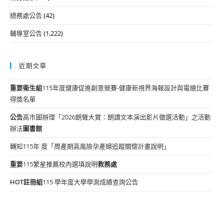
總務處公告
(42)
輔導室公告
(1,222)
近期文章
重要
衛生組
115年度健康促進創意競賽-健康新視界海報設計與電繪比賽
得獎名單
公告
高市圖辦理「2026朗聲大賞：朗讀文本演出影片徵選活動」之活動
辦法
圖書館
轉知115年 度「周產期高風險孕產婦追蹤關懷計畫說明」
重要
115繁星推薦校內選填說明
教務處
HOT
註冊組
115 學年度大學學測成績查詢公告