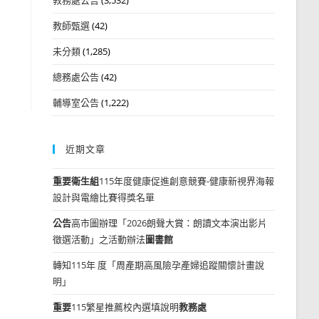
教師甄選
(42)
未分類
(1,285)
總務處公告
(42)
輔導室公告
(1,222)
近期文章
重要
衛生組
115年度健康促進創意競賽-健康新視界海報
設計與電繪比賽得獎名單
公告
高市圖辦理「2026朗聲大賞：朗讀文本演出影片
徵選活動」之活動辦法
圖書館
轉知115年 度「周產期高風險孕產婦追蹤關懷計畫說
明」
重要
115繁星推薦校內選填說明
教務處