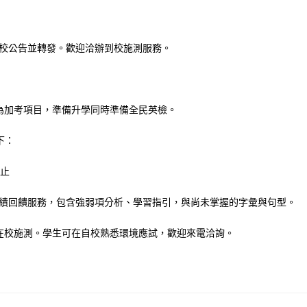
貴校公告並轉發。歡迎洽辦到校施測服務。
為加考項目，準備升學同時準備全民英檢。
如下：
日止
成績回饋服務，包含強弱項分析、學習指引，與尚未掌握的字彙與句型。
在校施測。學生可在自校熟悉環境應試，歡迎來電洽詢。