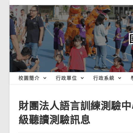
跳
轉
至
主
要
內
容
校園簡介
行政單位
行政系統
財團法人語言訓練測驗中心
級聽讀測驗訊息