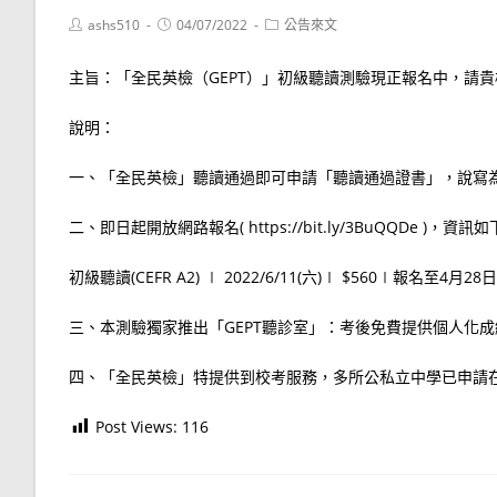
Post
Post
Post
ashs510
04/07/2022
公告來文
author:
published:
category:
主旨：「全民英檢（GEPT）」初級聽讀測驗現正報名中，請
說明：
一、「全民英檢」聽讀通過即可申請「聽讀通過證書」，說寫
二、即日起開放網路報名( https://bit.ly/3BuQQDe )，資訊
初級聽讀(CEFR A2) ∣ 2022/6/11(六)∣ $560∣報名至4月28
三、本測驗獨家推出「GEPT聽診室」：考後免費提供個人化
四、「全民英檢」特提供到校考服務，多所公私立中學已申請
Post Views:
116