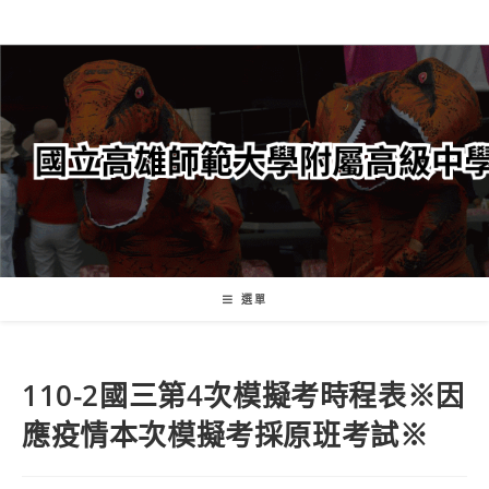
跳
轉
至
主
要
內
容
選單
110-2國三第4次模擬考時程表※因
應疫情本次模擬考採原班考試※