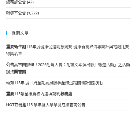
總務處公告
(42)
輔導室公告
(1,222)
近期文章
重要
衛生組
115年度健康促進創意競賽-健康新視界海報設計與電繪比賽
得獎名單
公告
高市圖辦理「2026朗聲大賞：朗讀文本演出影片徵選活動」之活動
辦法
圖書館
轉知115年 度「周產期高風險孕產婦追蹤關懷計畫說明」
重要
115繁星推薦校內選填說明
教務處
HOT
註冊組
115 學年度大學學測成績查詢公告