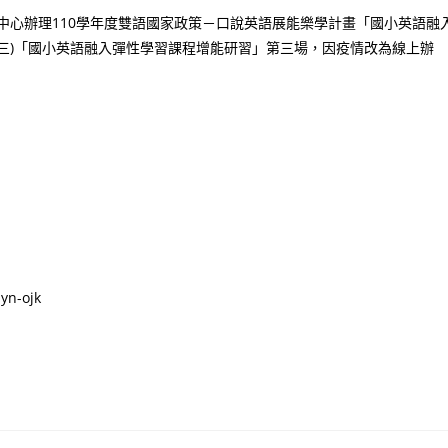
資源中心辦理110學年度雙語國家政策－口說英語展能樂學計畫「國小英語融
星期三)「國小英語融入彈性學習課程增能研習」第三場，因疫情改為線上辦
yn-ojk