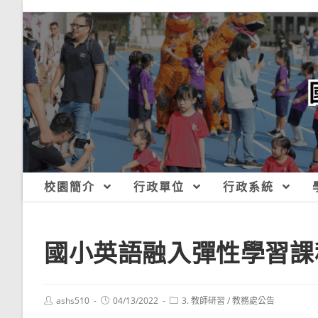
跳
轉
至
主
要
內
容
校園簡介
行政單位
行政系統
國小英語融入彈性學習課
Post
Post
Post
ashs510
04/13/2022
3. 教師研習
/
教務處公告
author:
published:
category: