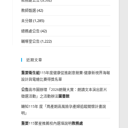
教師甄選
(42)
未分類
(1,285)
總務處公告
(42)
輔導室公告
(1,222)
近期文章
重要
衛生組
115年度健康促進創意競賽-健康新視界海報
設計與電繪比賽得獎名單
公告
高市圖辦理「2026朗聲大賞：朗讀文本演出影片
徵選活動」之活動辦法
圖書館
轉知115年 度「周產期高風險孕產婦追蹤關懷計畫說
明」
重要
115繁星推薦校內選填說明
教務處