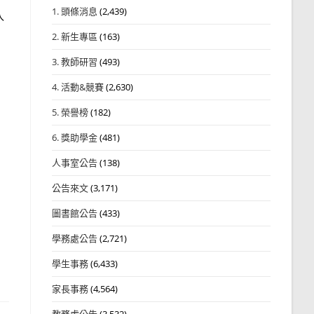
1. 頭條消息
(2,439)
入
2. 新生專區
(163)
3. 教師研習
(493)
4. 活動&競賽
(2,630)
5. 榮譽榜
(182)
6. 獎助學金
(481)
人事室公告
(138)
公告來文
(3,171)
圖書館公告
(433)
學務處公告
(2,721)
學生事務
(6,433)
家長事務
(4,564)
教務處公告
(3,532)