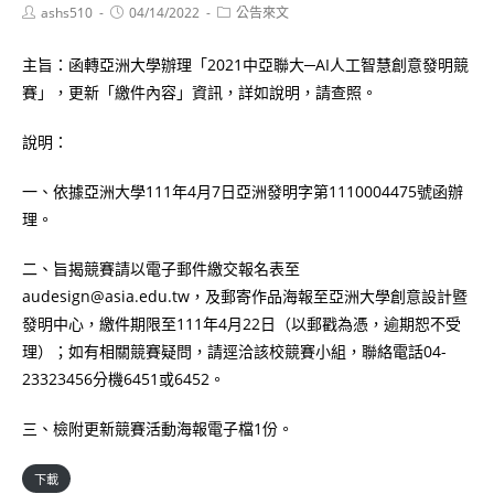
Post
Post
Post
ashs510
04/14/2022
公告來文
author:
published:
category:
主旨：函轉亞洲大學辦理「2021中亞聯大─AI人工智慧創意發明競
賽」，更新「繳件內容」資訊，詳如說明，請查照。
說明：
一、依據亞洲大學111年4月7日亞洲發明字第1110004475號函辦
理。
二、旨揭競賽請以電子郵件繳交報名表至
audesign@asia.edu.tw，及郵寄作品海報至亞洲大學創意設計暨
發明中心，繳件期限至111年4月22日（以郵戳為憑，逾期恕不受
理）；如有相關競賽疑問，請逕洽該校競賽小組，聯絡電話04-
23323456分機6451或6452。
三、檢附更新競賽活動海報電子檔1份。
下載