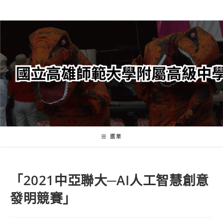
跳
轉
至
主
要
內
容
選單
「2021中亞聯大─AI人工智慧創意
發明競賽」