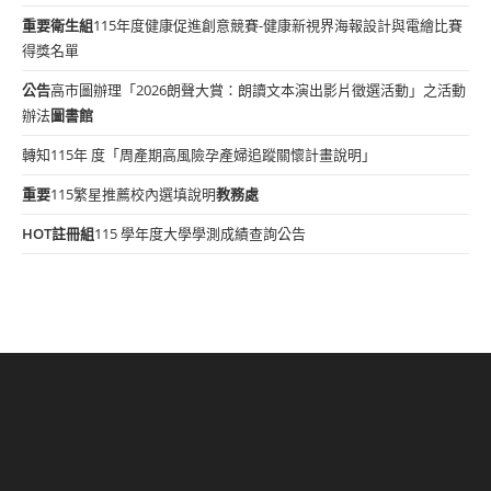
重要
衛生組
115年度健康促進創意競賽-健康新視界海報設計與電繪比賽
得獎名單
公告
高市圖辦理「2026朗聲大賞：朗讀文本演出影片徵選活動」之活動
辦法
圖書館
轉知115年 度「周產期高風險孕產婦追蹤關懷計畫說明」
重要
115繁星推薦校內選填說明
教務處
HOT
註冊組
115 學年度大學學測成績查詢公告