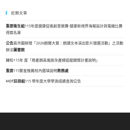
近期文章
重要
衛生組
115年度健康促進創意競賽-健康新視界海報設計與電繪比賽
得獎名單
公告
高市圖辦理「2026朗聲大賞：朗讀文本演出影片徵選活動」之活動
辦法
圖書館
轉知115年 度「周產期高風險孕產婦追蹤關懷計畫說明」
重要
115繁星推薦校內選填說明
教務處
HOT
註冊組
115 學年度大學學測成績查詢公告