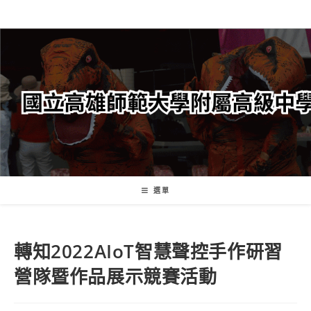
跳
轉
至
主
要
內
容
選單
轉知2022AIoT智慧聲控手作研習
營隊暨作品展示競賽活動