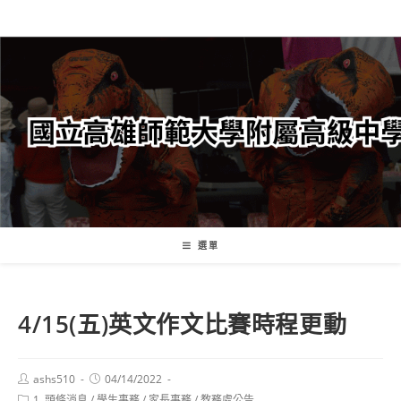
跳
轉
至
主
要
內
容
選單
4/15(五)英文作文比賽時程更動
Post
Post
ashs510
04/14/2022
author:
published:
Post
1. 頭條消息
/
學生事務
/
家長事務
/
教務處公告