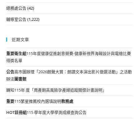
總務處公告
(42)
輔導室公告
(1,222)
近期文章
重要
衛生組
115年度健康促進創意競賽-健康新視界海報設計與電繪比賽
得獎名單
公告
高市圖辦理「2026朗聲大賞：朗讀文本演出影片徵選活動」之活動
辦法
圖書館
轉知115年 度「周產期高風險孕產婦追蹤關懷計畫說明」
重要
115繁星推薦校內選填說明
教務處
HOT
註冊組
115 學年度大學學測成績查詢公告