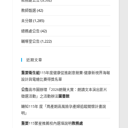
教師甄選
(42)
未分類
(1,285)
總務處公告
(42)
輔導室公告
(1,222)
近期文章
重要
衛生組
115年度健康促進創意競賽-健康新視界海報
設計與電繪比賽得獎名單
公告
高市圖辦理「2026朗聲大賞：朗讀文本演出影片
徵選活動」之活動辦法
圖書館
轉知115年 度「周產期高風險孕產婦追蹤關懷計畫說
明」
重要
115繁星推薦校內選填說明
教務處