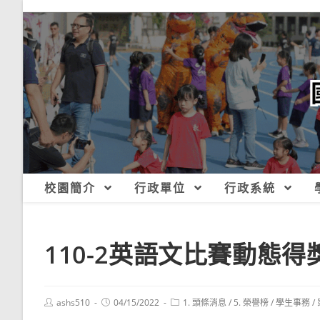
跳
轉
至
主
要
內
容
校園簡介
行政單位
行政系統
110-2英語文比賽動態得
Post
Post
Post
ashs510
04/15/2022
1. 頭條消息
/
5. 榮譽榜
/
學生事務
/
author:
published:
category: