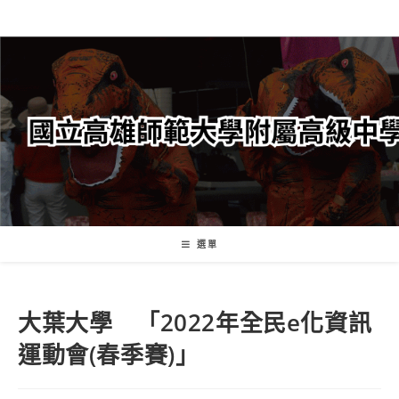
跳
轉
至
主
要
內
容
選單
大葉大學 「2022年全民e化資訊
運動會(春季賽)」