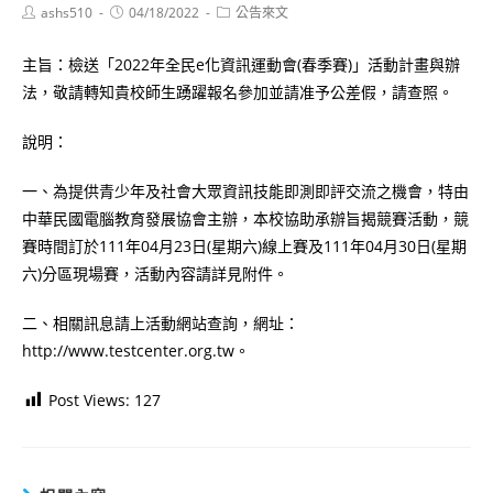
Post
Post
Post
ashs510
04/18/2022
公告來文
author:
published:
category:
主旨：檢送「2022年全民e化資訊運動會(春季賽)」活動計畫與辦
法，敬請轉知貴校師生踴躍報名參加並請准予公差假，請查照。
說明：
一、為提供青少年及社會大眾資訊技能即測即評交流之機會，特由
中華民國電腦教育發展協會主辦，本校協助承辦旨揭競賽活動，競
賽時間訂於111年04月23日(星期六)線上賽及111年04月30日(星期
六)分區現場賽，活動內容請詳見附件。
二、相關訊息請上活動網站查詢，網址：
http://www.testcenter.org.tw。
Post Views:
127