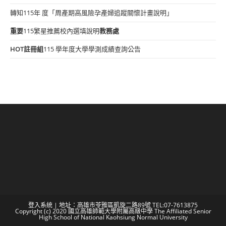
轉知115年 度「周產期高風險孕產婦追蹤關懷計畫說明」
重要
115繁星推薦校內選填說明
教務處
HOT
註冊組
115 學年度大學學測成績查詢公告
登入系統
| 地址：高雄市苓雅區凱旋二路89號 TEL:07-7613875
Copyright (c) 2020 國立高雄師範大學附屬高級中學 The Affiliated Senior
High School of National Kaohsiung Normal University