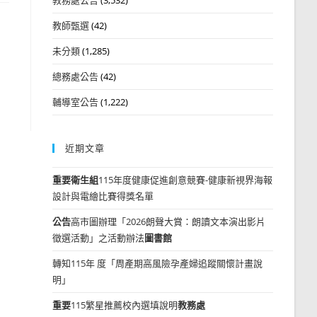
教師甄選
(42)
未分類
(1,285)
總務處公告
(42)
輔導室公告
(1,222)
近期文章
重要
衛生組
115年度健康促進創意競賽-健康新視界海報
設計與電繪比賽得獎名單
公告
高市圖辦理「2026朗聲大賞：朗讀文本演出影片
徵選活動」之活動辦法
圖書館
轉知115年 度「周產期高風險孕產婦追蹤關懷計畫說
明」
重要
115繁星推薦校內選填說明
教務處