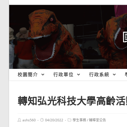
跳
轉
至
主
要
內
容
校園簡介
行政單位
行政系統
轉知弘光科技大學高齡活
Post
Post
Post
ashs560
04/20/2022
學生事務
/
輔導室公告
author:
published:
category: