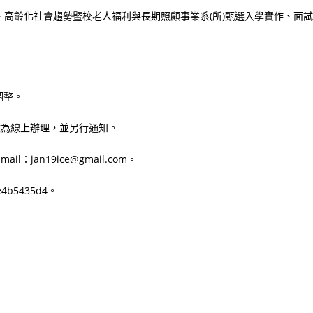
高齡化社會趨勢暨校老人福利與長期照顧事業系(所)甄選入學實作、面試
調整。
改為線上辦理，並另行通知。
l：jan19ice@gmail.com。
e4b5435d4。