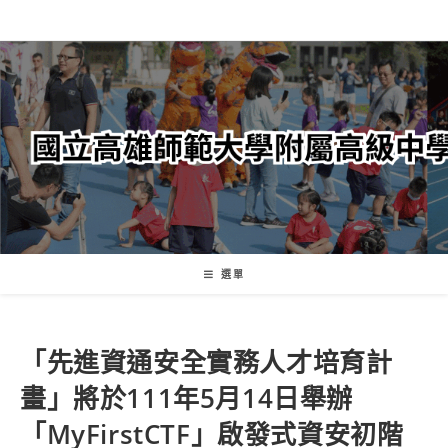
跳
轉
至
主
要
內
容
選單
「先進資通安全實務人才培育計
畫」將於111年5月14日舉辦
「MyFirstCTF」啟發式資安初階