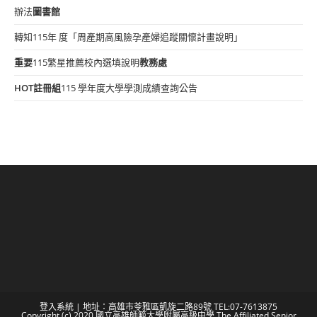
辦法
圖書館
轉知115年 度「周產期高風險孕產婦追蹤關懷計畫說明」
重要
115繁星推薦校內選填說明
教務處
HOT
註冊組
115 學年度大學學測成績查詢公告
登入系統
| 地址：高雄市苓雅區凱旋二路89號 TEL:07-7613875
Copyright (c) 2020 國立高雄師範大學附屬高級中學 The Affiliated Senior