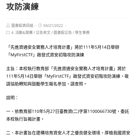
攻防演練
Post
Post
圖書館資訊組
04/21/2022
author:
published:
Post
4. 活動&競賽
/
公告來文
/
圖書館公告
/
學生事務
category:
「先進資通安全實務人才培育計畫」將於111年5月14日舉辦
「MyFirstCTF」啟發式資安初階攻防演練
主旨：本校執行教育部「先進資通安全實務人才培育計畫」將於
111年5月14日舉辦「MyFirstCTF」啟發式資安初階攻防演練，敬
請協助轉知與鼓勵學生報名參加，請查照。
說明：
一、依教育部110年5月27日臺教資(二)字第1100066730號，委託
本校執行旨揭計畫。
二、本計畫旨在建構培育資安人才之優良健全環境，厚植我國資安