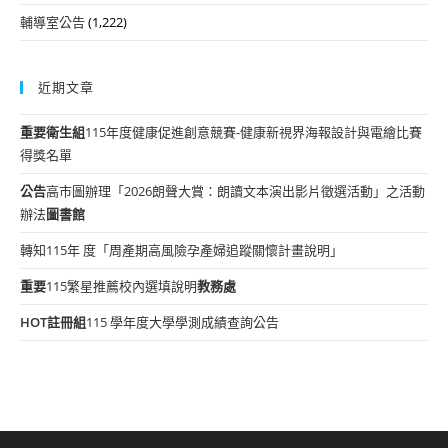
輔導室公告
(1,222)
近期文章
重要
衛生組
115年度健康促進創意競賽-健康新視界海報設計與電繪比賽
得獎名單
公告
高市圖辦理「2026朗聲大賞：朗讀文本演出影片徵選活動」之活動
辦法
圖書館
轉知115年 度「周產期高風險孕產婦追蹤關懷計畫說明」
重要
115繁星推薦校內選填說明
教務處
HOT
註冊組
115 學年度大學學測成績查詢公告