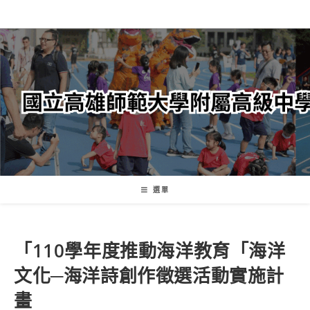
跳
轉
至
主
要
內
容
選單
「110學年度推動海洋教育「海洋
文化─海洋詩創作徵選活動實施計
畫