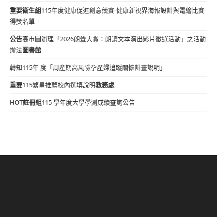
重要
衛生組
115年度健康促進創意競賽-健康新視界海報設計與電繪比賽
得獎名單
公告
高市圖辦理「2026朗聲大賞：朗讀文本演出影片徵選活動」之活動
辦法
圖書館
轉知115年 度「周產期高風險孕產婦追蹤關懷計畫說明」
重要
115繁星推薦校內選填說明
教務處
HOT
註冊組
115 學年度大學學測成績查詢公告