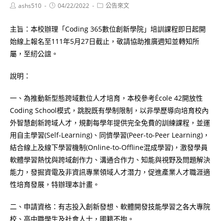
Post
Post
Post
ashs510
04/22/2022
公告來文
author:
published:
category:
主旨：本校辦理「Coding 365數位創新學院」培訓課程即日起開
始線上報名至111年5月27日截止，敬請協助推廣週知並轉知所
屬，至紉公誼。
說明：
一、為推動新型態跨域數位人才培育，本校參考École 42開放性
Coding School模式，跳脫既有學制限制，以非學歷導向培育校內
外智慧創新跨域人才，規劃每學年提供完全免費的訓練課程，並運
用自主學習(Self-Learning)、同儕學習(Peer-to-Peer Learning)，
結合線上及線下學習機制(Online-to-Offline混成學習)，激發學員
軟體學習熱忱與跨域創作力、溝通合作力、知能與視野及問題解決
能力，發掘資電及非資訊專業領域人才潛力，促進產業人才職涯適
性培育發展，特辦理本計畫。
二、申請資格：有志投入創新發想、軟體開發技能學習之各大專院
校、高中職學生及社會人士，國籍不拘。