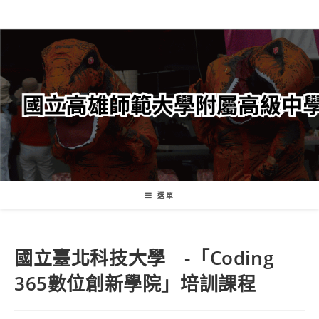
跳
轉
至
主
要
內
容
選單
國立臺北科技大學 -「Coding
365數位創新學院」培訓課程