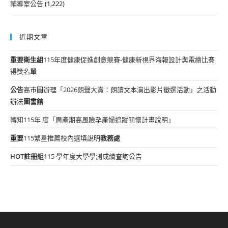
輔導室公告
(1,222)
近期文章
重要
衛生組
115年度健康促進創意競賽-健康新視界海報設計與電繪比賽
得獎名單
公告
高市圖辦理「2026朗聲大賞：朗讀文本演出影片徵選活動」之活動
辦法
圖書館
轉知115年 度「周產期高風險孕產婦追蹤關懷計畫說明」
重要
115繁星推薦校內選填說明
教務處
HOT
註冊組
115 學年度大學學測成績查詢公告