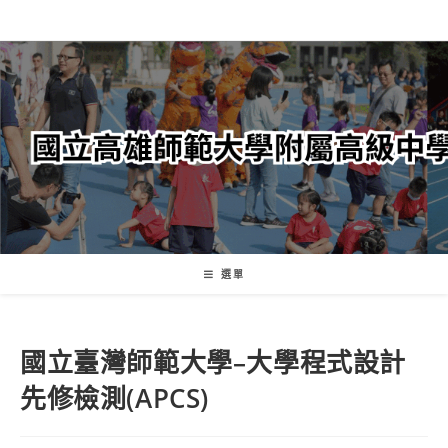
跳
轉
至
主
要
內
容
選單
國立臺灣師範大學–大學程式設計
先修檢測(APCS)