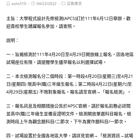
Post
Post
Post
ashs510
04/22/2022
公告來文
author:
published:
category:
主旨：大學程式設計先修檢測(APCS)訂於111年6月12日舉辦，歡
迎貴校學生踴躍報名參加，請查照。
說明：
一、旨揭檢測於111年4月20日至4月29日開放線上報名，因各地區
試場座位有限，請提醒學生儘早報名以利選擇試場。
二、本次檢測報名分二個時段：第一時段4月20日(星期三)至4月21
日(星期四) 限高中(職)三年級生報名；第二時段4月22日(星期六)至
4月29日(星期五) 不限對象報名。報名請至官網→「報名檢測」。
三、報名訊息及相關措施公告於APSC官網，請於報名前務必詳閱
並高中(職)三年級生並備妥證明文件。檢測開放單選科目報名，檢
測時段上午為觀念題科目/二節次，下午為實作題科目/一節次。
四、試場設置於全國各地區大學，請詳見官網→「檢測資訊→試場