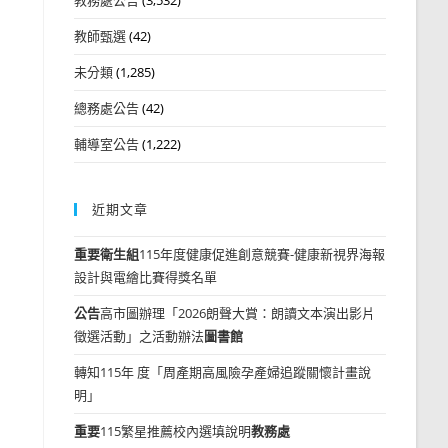
教師甄選
(42)
未分類
(1,285)
總務處公告
(42)
輔導室公告
(1,222)
近期文章
重要
衛生組
115年度健康促進創意競賽-健康新視界海報
設計與電繪比賽得獎名單
公告
高市圖辦理「2026朗聲大賞：朗讀文本演出影片
徵選活動」之活動辦法
圖書館
轉知115年 度「周產期高風險孕產婦追蹤關懷計畫說
明」
重要
115繁星推薦校內選填說明
教務處