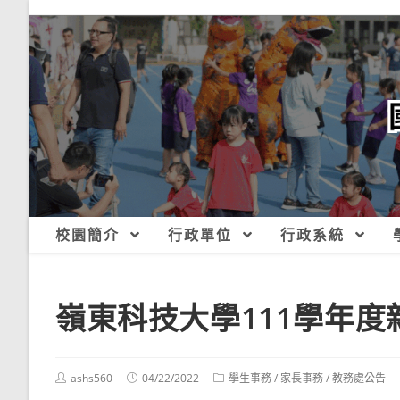
跳
轉
至
主
要
內
容
校園簡介
行政單位
行政系統
嶺東科技大學111學年
Post
Post
Post
ashs560
04/22/2022
學生事務
/
家長事務
/
教務處公告
author:
published:
category: