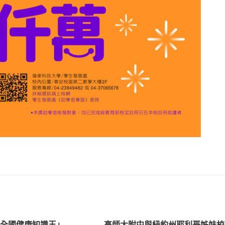
24全國健康知識王」
高師大附中與紐約州耶利哥姊妹校