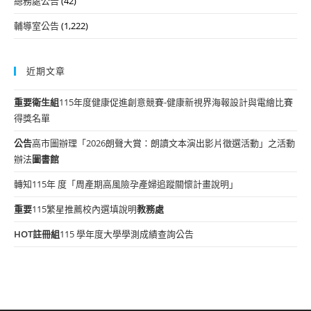
總務處公告
(42)
輔導室公告
(1,222)
近期文章
重要
衛生組
115年度健康促進創意競賽-健康新視界海報設計與電繪比賽
得獎名單
公告
高市圖辦理「2026朗聲大賞：朗讀文本演出影片徵選活動」之活動
辦法
圖書館
轉知115年 度「周產期高風險孕產婦追蹤關懷計畫說明」
重要
115繁星推薦校內選填說明
教務處
HOT
註冊組
115 學年度大學學測成績查詢公告