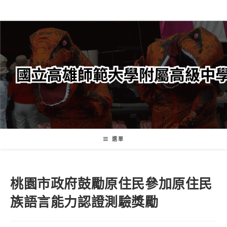
跳
轉
至
主
要
內
容
選單
桃園市政府鼓勵原住民參加原住民
族語言能力認證測驗獎勵