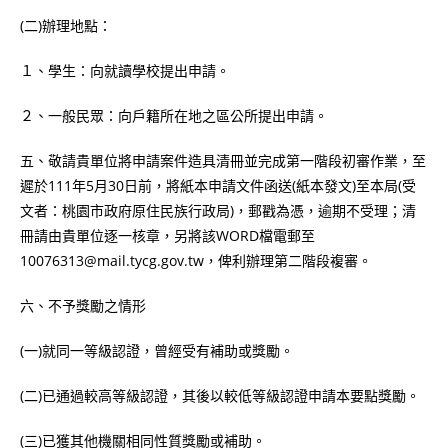
(二)辦理地點：
１、學生：向就讀學校提出申請。
２、一般民眾：向戶籍所在地之區公所提出申請。
五、敬請貴單位將申請案件造具清冊並完成第一階段初審作業，至
遲於111年5月30日前，將紙本申請文件函送(紙本發文)至本局(受
文者：桃園市政府原住民族行政局)，郵戳為憑，逾期不受理；清
冊請由貴單位逐一核章，另將該WORD檔電郵至
10076313@mail.tycg.gov.tw，俾利辦理第二階段複審。
六、不予獎勵之情形
(一)就同一等級認證，曾經受有補助或獎勵。
(二)已通過較高等級認證，其後以較低等級認證申請本要點獎勵。
(三)已獲其他機關相同性質獎勵或補助。