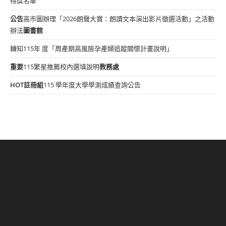
得獎名單
公告
高市圖辦理「2026朗聲大賞：朗讀文本演出影片徵選活動」之活動
辦法
圖書館
轉知115年 度「周產期高風險孕產婦追蹤關懷計畫說明」
重要
115繁星推薦校內選填說明
教務處
HOT
註冊組
115 學年度大學學測成績查詢公告