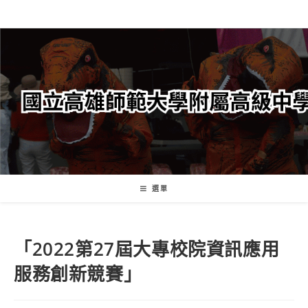
跳
轉
至
主
要
內
容
選單
「2022第27屆大專校院資訊應用
服務創新競賽」