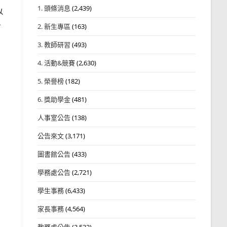
1. 頭條消息
(2,439)
以
、
2. 新生專區
(163)
3. 教師研習
(493)
4. 活動&競賽
(2,630)
5. 榮譽榜
(182)
6. 獎助學金
(481)
人事室公告
(138)
公告來文
(3,171)
圖書館公告
(433)
學務處公告
(2,721)
學生事務
(6,433)
家長事務
(4,564)
教務處公告
(3,532)