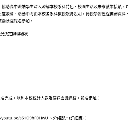
，協助高中職端學生深入瞭解本校系科特色、校園生活及未來就業接軌，
上座談會。活動中將由本校各系科教授親身說明，傳授學習歷程備審資料
鼓勵踴躍報名參加。
情況決定辦理場次
時前報名完成，以利本校統計人數及傳送會議連結，報名網址：
://youtu.be/sS1O9hFDHwU 、介紹影片(詳細版)：