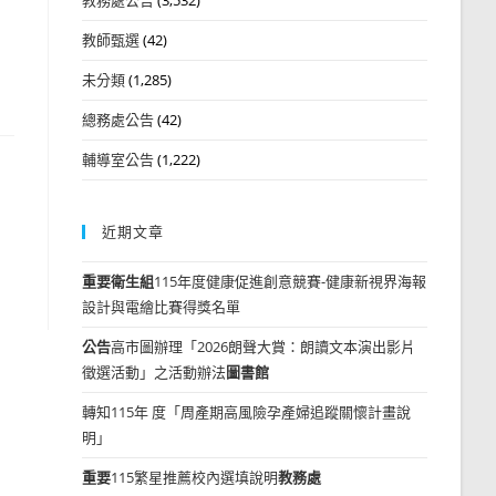
教師甄選
(42)
未分類
(1,285)
總務處公告
(42)
輔導室公告
(1,222)
近期文章
重要
衛生組
115年度健康促進創意競賽-健康新視界海報
設計與電繪比賽得獎名單
公告
高市圖辦理「2026朗聲大賞：朗讀文本演出影片
徵選活動」之活動辦法
圖書館
轉知115年 度「周產期高風險孕產婦追蹤關懷計畫說
明」
重要
115繁星推薦校內選填說明
教務處