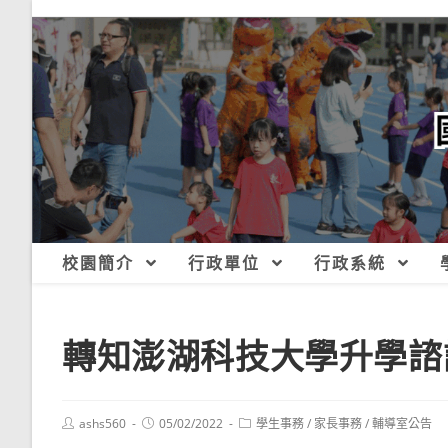
跳
轉
至
主
要
內
容
校園簡介
行政單位
行政系統
轉知澎湖科技大學升學諮
Post
Post
Post
ashs560
05/02/2022
學生事務
/
家長事務
/
輔導室公告
author:
published:
category: