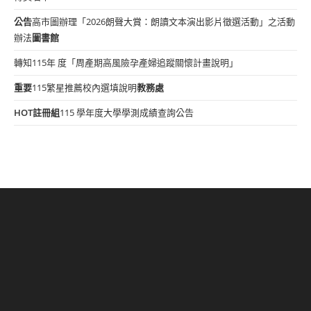
公告
高市圖辦理「2026朗聲大賞：朗讀文本演出影片徵選活動」之活動
辦法
圖書館
轉知115年 度「周產期高風險孕產婦追蹤關懷計畫說明」
重要
115繁星推薦校內選填說明
教務處
HOT
註冊組
115 學年度大學學測成績查詢公告