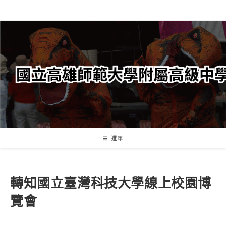
跳
轉
至
主
要
內
容
選單
轉知國立臺灣科技大學線上校園博
覽會