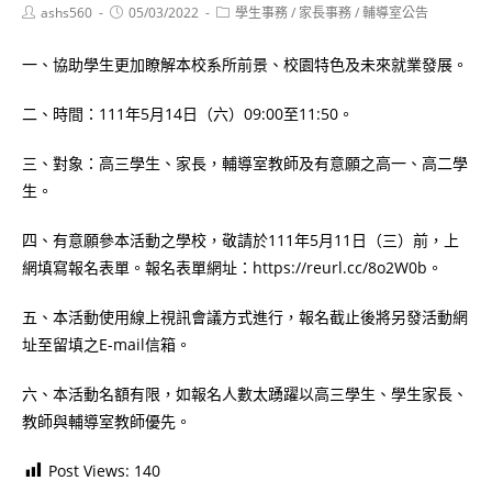
Post
Post
Post
ashs560
05/03/2022
學生事務
/
家長事務
/
輔導室公告
author:
published:
category:
一、協助學生更加瞭解本校系所前景、校園特色及未來就業發展。
二、時間：111年5月14日（六）09:00至11:50。
三、對象：高三學生、家長，輔導室教師及有意願之高一、高二學
生。
四、有意願參本活動之學校，敬請於111年5月11日（三）前，上
網填寫報名表單。報名表單網址：https://reurl.cc/8o2W0b。
五、本活動使用線上視訊會議方式進行，報名截止後將另發活動網
址至留填之E-mail信箱。
六、本活動名額有限，如報名人數太踴躍以高三學生、學生家長、
教師與輔導室教師優先。
Post Views:
140