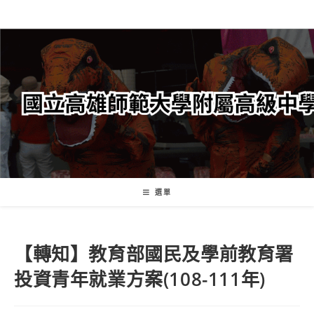
跳
轉
至
主
要
內
容
選單
【轉知】教育部國民及學前教育署
投資青年就業方案(108-111年)