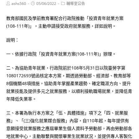
Post
Post
Post
ashs560
05/06/2022
輔導室公告
author:
published:
category:
教育部國民及學前教育署配合行政院推動「投資青年就業方案
(108-111年)」，主動申請接受政府就業服務，詳如說明。
說明：
一、依據行政院「投資青年就業方案(108-111年)」辦理。
二、為協助青年就業，行政院前於108年5月31日以院臺勞字第
1080172693號函核定本方案，期透過勞動部、經濟部、教育部等
8個機關48項措施，協助青年掌握產業趨勢、確定職涯方向、提升
就業技能及提供多元之就業服務，以順利接軌職場就業，並降低青
年降低失業率。
三、本署為執行本方案之「伍、具體措施」項下之「四、就業服
務」、「(三)強化就業媒合服務」內容，自110年起，每年提供有
意願接受就業服務之應屆畢業生個人資料予勞動部，再由勞動部各
地就業中心，主動聯繫與關懷畢業生就業狀況，並提供專人客製化