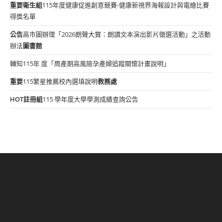
重要
衛生組
115年度健康促進創意競賽-健康新視界海報設計與電繪比賽
得獎名單
公告
高市圖辦理「2026朗聲大賞：朗讀文本演出影片徵選活動」之活動
辦法
圖書館
轉知115年 度「周產期高風險孕產婦追蹤關懷計畫說明」
重要
115繁星推薦校內選填說明
教務處
HOT
註冊組
115 學年度大學學測成績查詢公告