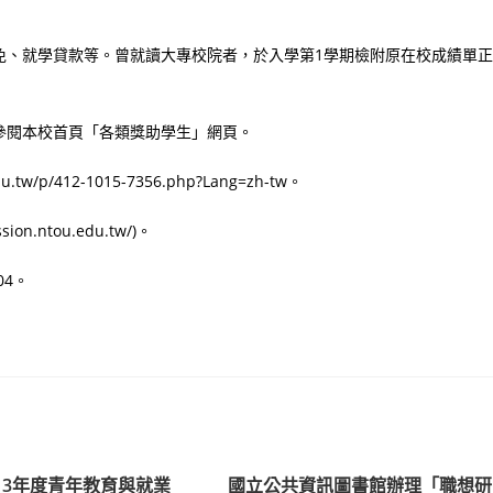
免、就學貸款等。曾就讀大專校院者，於入學第1學期檢附原在校成績單正
參閱本校首頁「各類獎助學生」網頁。
p/412-1015-7356.php?Lang=zh-tw。
.ntou.edu.tw/)。
04。
13年度青年教育與就業
國立公共資訊圖書館辦理「職想研