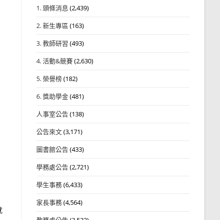
1. 頭條消息
(2,439)
2. 新生專區
(163)
3. 教師研習
(493)
4. 活動&競賽
(2,630)
5. 榮譽榜
(182)
6. 獎助學金
(481)
人事室公告
(138)
公告來文
(3,171)
圖書館公告
(433)
學務處公告
(2,721)
學生事務
(6,433)
家長事務
(4,564)
就
教務處公告
(3,532)