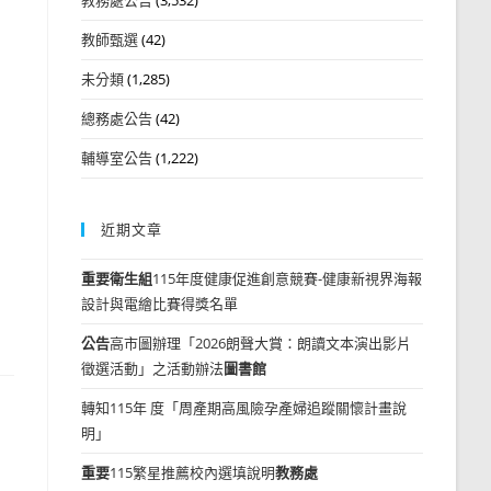
教師甄選
(42)
未分類
(1,285)
總務處公告
(42)
輔導室公告
(1,222)
近期文章
重要
衛生組
115年度健康促進創意競賽-健康新視界海報
設計與電繪比賽得獎名單
公告
高市圖辦理「2026朗聲大賞：朗讀文本演出影片
徵選活動」之活動辦法
圖書館
轉知115年 度「周產期高風險孕產婦追蹤關懷計畫說
明」
重要
115繁星推薦校內選填說明
教務處