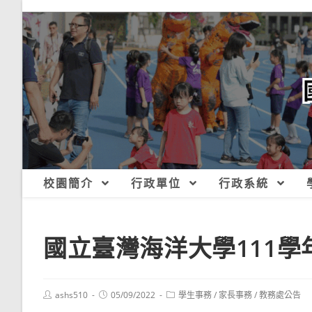
跳
轉
至
主
要
內
容
校園簡介
行政單位
行政系統
國立臺灣海洋大學111
Post
Post
Post
ashs510
05/09/2022
學生事務
/
家長事務
/
教務處公告
author:
published:
category: