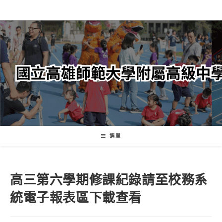
跳
轉
至
主
要
內
容
選單
高三第六學期修課紀錄請至校務系
統電子報表區下載查看