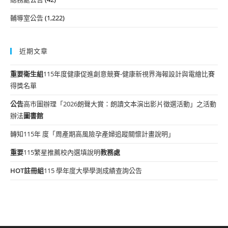
輔導室公告
(1,222)
近期文章
重要
衛生組
115年度健康促進創意競賽-健康新視界海報設計與電繪比賽
得獎名單
公告
高市圖辦理「2026朗聲大賞：朗讀文本演出影片徵選活動」之活動
辦法
圖書館
轉知115年 度「周產期高風險孕產婦追蹤關懷計畫說明」
重要
115繁星推薦校內選填說明
教務處
HOT
註冊組
115 學年度大學學測成績查詢公告