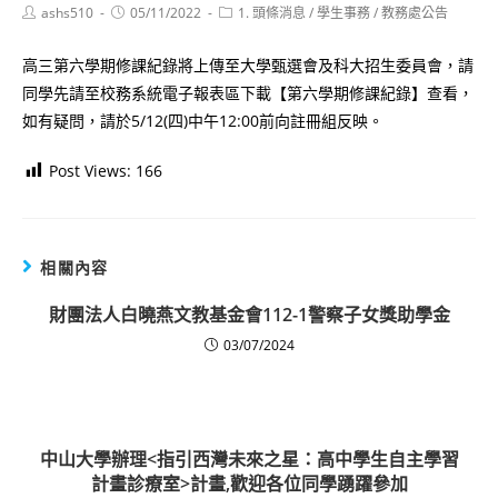
Post
Post
Post
ashs510
05/11/2022
1. 頭條消息
/
學生事務
/
教務處公告
author:
published:
category:
高三第六學期修課紀錄將上傳至大學甄選會及科大招生委員會，請
同學先請至校務系統電子報表區下載【第六學期修課紀錄】查看，
如有疑問，請於5/12(四)中午12:00前向註冊組反映。
Post Views:
166
相關內容
財團法人白曉燕文教基金會112-1警察子女獎助學金
03/07/2024
中山大學辦理<指引西灣未來之星：高中學生自主學習
計畫診療室>計畫,歡迎各位同學踴躍參加