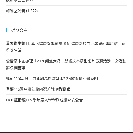
輔導室公告
(1,222)
近期文章
重要
衛生組
115年度健康促進創意競賽-健康新視界海報設計與電繪比賽
得獎名單
公告
高市圖辦理「2026朗聲大賞：朗讀文本演出影片徵選活動」之活動
辦法
圖書館
轉知115年 度「周產期高風險孕產婦追蹤關懷計畫說明」
重要
115繁星推薦校內選填說明
教務處
HOT
註冊組
115 學年度大學學測成績查詢公告