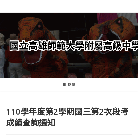
跳
轉
至
主
要
內
容
選單
110學年度第2學期國三第2次段考
成績查詢通知