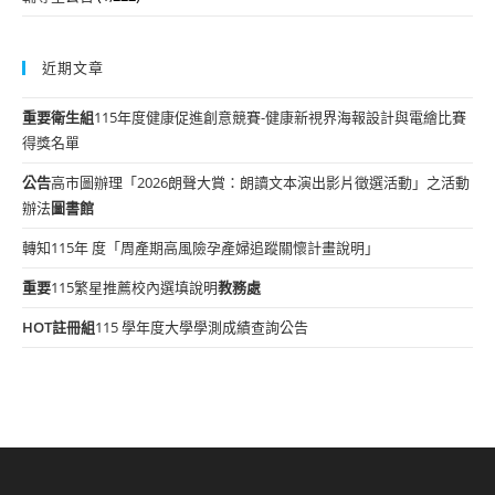
近期文章
重要
衛生組
115年度健康促進創意競賽-健康新視界海報設計與電繪比賽
得獎名單
公告
高市圖辦理「2026朗聲大賞：朗讀文本演出影片徵選活動」之活動
辦法
圖書館
轉知115年 度「周產期高風險孕產婦追蹤關懷計畫說明」
重要
115繁星推薦校內選填說明
教務處
HOT
註冊組
115 學年度大學學測成績查詢公告