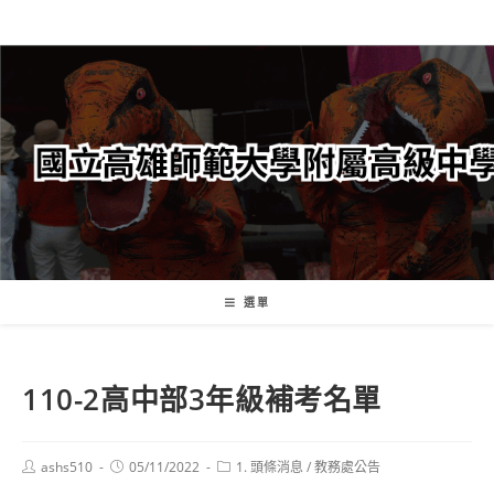
跳
轉
至
主
要
內
容
選單
110-2高中部3年級補考名單
Post
Post
Post
ashs510
05/11/2022
1. 頭條消息
/
教務處公告
author:
published:
category: