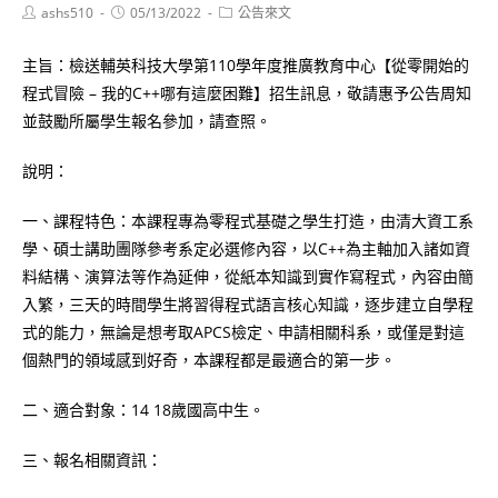
Post
Post
Post
ashs510
05/13/2022
公告來文
author:
published:
category:
主旨：檢送輔英科技大學第110學年度推廣教育中心【從零開始的
程式冒險 – 我的C++哪有這麼困難】招生訊息，敬請惠予公告周知
並鼓勵所屬學生報名參加，請查照。
說明：
一、課程特色：本課程專為零程式基礎之學生打造，由清大資工系
學、碩士講助團隊參考系定必選修內容，以C++為主軸加入諸如資
料結構、演算法等作為延伸，從紙本知識到實作寫程式，內容由簡
入繁，三天的時間學生將習得程式語言核心知識，逐步建立自學程
式的能力，無論是想考取APCS檢定、申請相關科系，或僅是對這
個熱門的領域感到好奇，本課程都是最適合的第一步。
二、適合對象：14 18歲國高中生。
三、報名相關資訊：