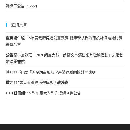
輔導室公告
(1,222)
近期文章
重要
衛生組
115年度健康促進創意競賽-健康新視界海報設計與電繪比賽
得獎名單
公告
高市圖辦理「2026朗聲大賞：朗讀文本演出影片徵選活動」之活動
辦法
圖書館
轉知115年 度「周產期高風險孕產婦追蹤關懷計畫說明」
重要
115繁星推薦校內選填說明
教務處
HOT
註冊組
115 學年度大學學測成績查詢公告