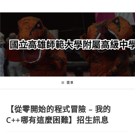
跳
轉
至
主
要
內
容
選單
【從零開始的程式冒險 – 我的
C++哪有這麼困難】招生訊息