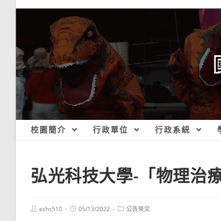
跳
轉
至
主
要
內
容
校園簡介
行政單位
行政系統
弘光科技大學-「物理治
Post
Post
Post
ashs510
05/13/2022
公告來文
author:
published:
category: