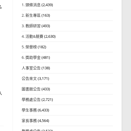
1. 頭條消息
(2,439)
名
2. 新生專區
(163)
3. 教師研習
(493)
4. 活動&競賽
(2,630)
5. 榮譽榜
(182)
6. 獎助學金
(481)
人事室公告
(138)
公告來文
(3,171)
圖書館公告
(433)
入
學務處公告
(2,721)
學生事務
(6,433)
家長事務
(4,564)
教務處公告
(3,532)