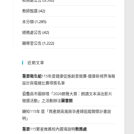
教師甄選
(42)
未分類
(1,285)
」
總務處公告
(42)
輔導室公告
(1,222)
近期文章
重要
衛生組
115年度健康促進創意競賽-健康新視界海報
設計與電繪比賽得獎名單
公告
高市圖辦理「2026朗聲大賞：朗讀文本演出影片
徵選活動」之活動辦法
圖書館
轉知115年 度「周產期高風險孕產婦追蹤關懷計畫說
明」
重要
115繁星推薦校內選填說明
教務處