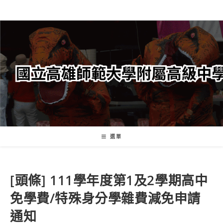
跳
轉
至
主
要
內
容
選單
[頭條] 111學年度第1及2學期高中
免學費/特殊身分學雜費減免申請
通知