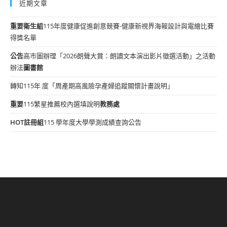
近期文章
重要
衛生組
115年度健康促進創意競賽-健康新視界海報設計與電繪比賽
得獎名單
公告
高市圖辦理「2026朗聲大賞：朗讀文本演出影片徵選活動」之活動
辦法
圖書館
轉知115年 度「周產期高風險孕產婦追蹤關懷計畫說明」
重要
115繁星推薦校內選填說明
教務處
HOT
註冊組
115 學年度大學學測成績查詢公告