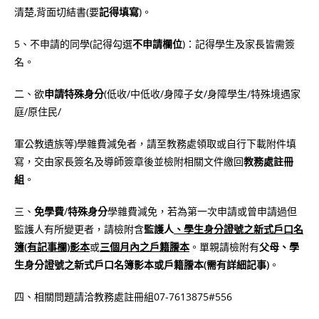
清楚,背面切結書(要
記得填寫
)。
5、不申請的同學(記得勾選
不申請欄位
)：記得學生及家長皆需簽
名。
二、欲
申請特殊身分
(低收/中低收/身障子女/身障學生/特殊境遇家
庭/原住民/
軍公教遺族等)學雜費減免者，請至教務處領取或自行下載附件填
寫，交由家長簽名及導師簽章後並檢附相關文件繳回
教務處註冊
組
。
三、
免學費
/
特殊身分
學雜費減免，若為第一次申請或曾申請過但
監護人有所變更者，請檢附含
監護人
、學生身分證號之新式戶口名
簿(有記事欄)影本
或
三個月內之戶籍謄本
。單親請檢附有
父母、學
生身分證號之新式戶口名簿影本或戶籍謄本(需有詳細記事)
。
四、相關問題請洽教務處註冊組07-7613875#556