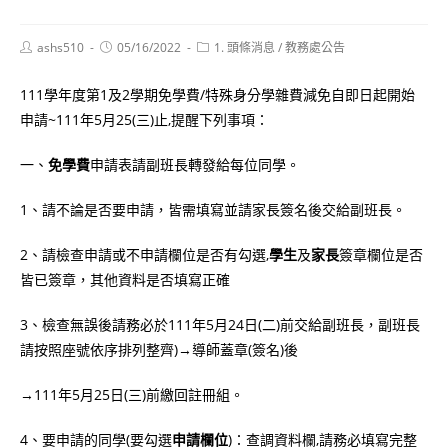
Post
Post
Post
ashs510
05/16/2022
1. 頭條消息
/
教務處公告
author:
published:
category:
111學年度第1及2學期免學費/特殊身分學雜費減免自即日起開始
申請~111年5月25(三)止,提醒下列事項：
一、
免學費
申請表請副班長轉發給每位同學。
1、請不論是否要申請，皆需填寫並請家長簽名後交給副班長。
2、請檢查申請或不申請欄位是否有勾選,
學生
及
家長
簽章欄位是否
皆已簽章，其他資料是否填寫正確
3、檢查無誤後請務必於111年5月24日(二)前交給副班長，副班長
請按照座號依序排列整齊)→導師蓋章(簽名)後
→111年5月25日(三)前繳回註冊組。
4、要申請的同學(要勾選
申請欄位
)：查調資料欄,請務必填寫完整