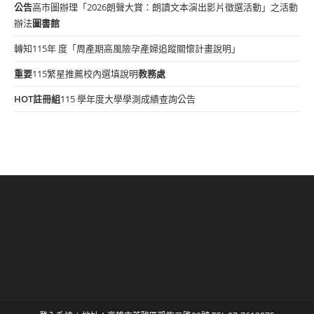
公告
高市圖辦理「2026朗聲大賞：朗讀文本演出影片徵選活動」之活動
辦法
圖書館
轉知115年 度「周產期高風險孕產婦追蹤關懷計畫說明」
重要
115繁星推薦校內選填說明
教務處
HOT
註冊組
115 學年度大學學測成績查詢公告