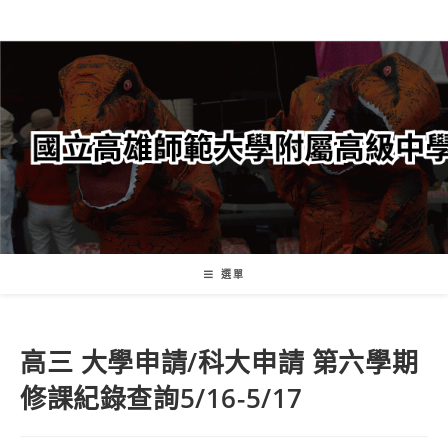
跳
轉
至
主
要
內
容
選單
高三 大學申請/科大申請 第六學期
修課紀錄查詢5/16-5/17