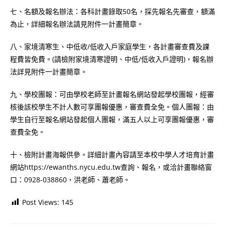
七、名額及報名辦法：各科計畫錄取50名，採先報名先審查，額滿
為止，詳細報名辦法請見附件一計畫簡章。
八、家境清寒生、中低收/低收入戶家庭學生，各計畫審查費及課
程費皆免費。(請檢附家境清寒證明、中低/低收入戶證明)，報名辦
法詳見附件一計畫簡章。
九、學校團報：可由學校老師至計畫報名網站發起學校團報，經審
核後該校學生不計人數可享團報優惠，審查費全免。個人團報：由
學生自行至報名網站發起個人團報，滿五人以上可享團報優惠，審
查費全免。
十、檢附計畫海報供參。詳細計畫內容請至本校中學人才培育計畫
網站https://ewanths.nycu.edu.tw查詢、報名，或洽計畫聯絡窗
口：0928-038860，洪老師、蕭老師。
Post Views:
145