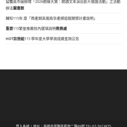
公告
高市圖辦理「2026朗聲大賞：朗讀文本演出影片徵選活動」之活動
辦法
圖書館
轉知115年 度「周產期高風險孕產婦追蹤關懷計畫說明」
重要
115繁星推薦校內選填說明
教務處
HOT
註冊組
115 學年度大學學測成績查詢公告
登入系統
| 地址：高雄市苓雅區凱旋二路89號 TEL:07-7613875