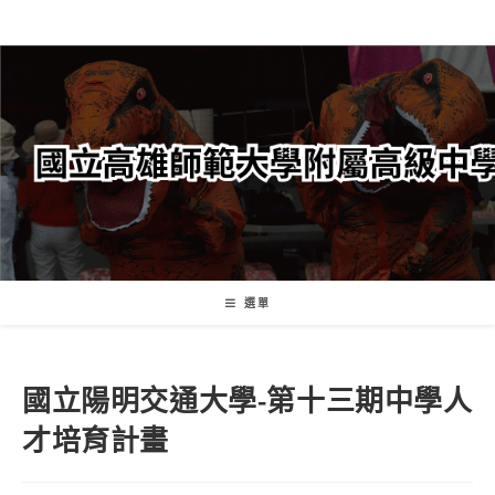
跳
轉
至
主
要
內
容
選單
國立陽明交通大學-第十三期中學人
才培育計畫