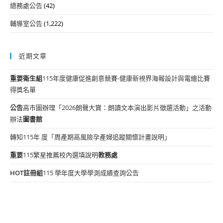
總務處公告
(42)
輔導室公告
(1,222)
近期文章
重要
衛生組
115年度健康促進創意競賽-健康新視界海報設計與電繪比賽
得獎名單
公告
高市圖辦理「2026朗聲大賞：朗讀文本演出影片徵選活動」之活動
辦法
圖書館
轉知115年 度「周產期高風險孕產婦追蹤關懷計畫說明」
重要
115繁星推薦校內選填說明
教務處
HOT
註冊組
115 學年度大學學測成績查詢公告