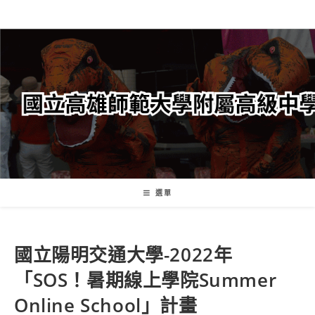
跳
轉
至
主
要
內
容
選單
國立陽明交通大學-2022年
「SOS！暑期線上學院Summer
Online School」計畫