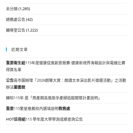
未分類
(1,285)
總務處公告
(42)
輔導室公告
(1,222)
近期文章
重要
衛生組
115年度健康促進創意競賽-健康新視界海報設計與電繪比賽
得獎名單
公告
高市圖辦理「2026朗聲大賞：朗讀文本演出影片徵選活動」之活動
辦法
圖書館
轉知115年 度「周產期高風險孕產婦追蹤關懷計畫說明」
重要
115繁星推薦校內選填說明
教務處
HOT
註冊組
115 學年度大學學測成績查詢公告