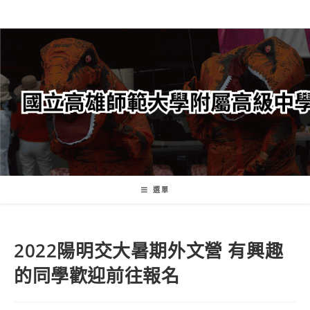
跳
轉
至
主
要
內
容
選單
2022陽明交大暑期外文營 有興趣
的同學歡迎前往報名