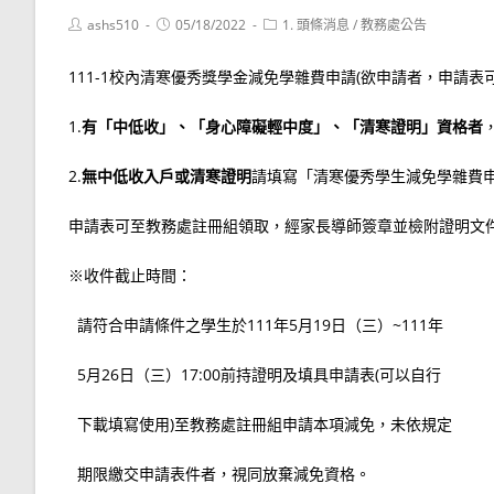
Post
Post
Post
ashs510
05/18/2022
1. 頭條消息
/
教務處公告
author:
published:
category:
111-1校內清寒優秀獎學金減免學雜費申請(欲申請者，申請表
1.
有「中低收」、「身心障礙輕中度」、「清寒證明」資格者
2.
無中低收入戶或清寒證明
請填寫「清寒優秀學生減免學雜費
申請表可至教務處註冊組領取，經家長導師簽章並檢附證明文
※收件截止時間：
請符合申請條件之學生於111年5月19日（三）~111年
5月26日（三）17:00前持證明及填具申請表(可以自行
下載填寫使用)至教務處註冊組申請本項減免，未依規定
期限繳交申請表件者，視同放棄減免資格。