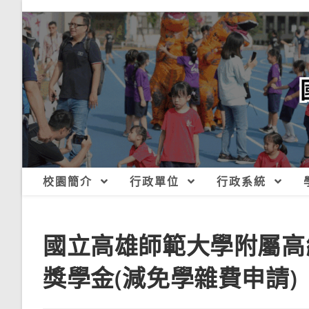
跳
轉
至
主
要
內
容
校園簡介
行政單位
行政系統
國立高雄師範大學附屬高級
獎學金(減免學雜費申請)