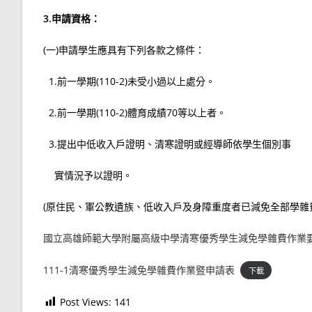
3.
申請資格：
(一)申請學生應具有下列各款之條件：
1.前一學期(110-2)未受小過以上處分。
2.前一學期(110-2)體育成績70等以上者。
3.提出中低收入戶證明、清寒證明或經導師依學生個別事
實情況予以證明。
(原住民、軍公教遺族、低收入戶及身障重度者已減免全部學雜
國立高雄師範大學附屬高級中學清寒優秀學生減免學雜費作業要點1
111-1清寒優秀學生減免學雜費作業暨申請表
下載
Post Views:
141