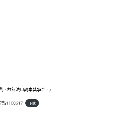
費，故無法申請本獎學金。)
100617
下載