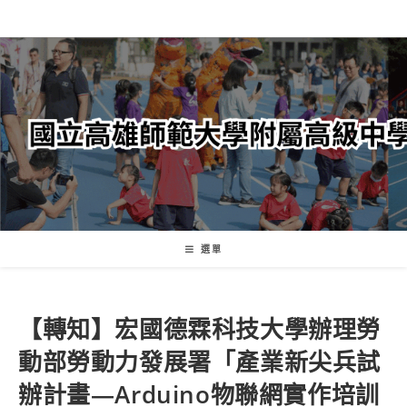
跳
轉
至
主
要
內
容
選單
【轉知】宏國德霖科技大學辦理勞
動部勞動力發展署「產業新尖兵試
辦計畫—Arduino物聯網實作培訓