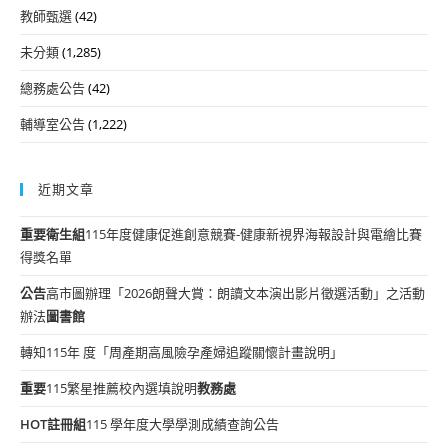
教師甄選
(42)
未分類
(1,285)
總務處公告
(42)
輔導室公告
(1,222)
近期文章
重要
衛生組
115年度健康促進創意競賽-健康新視界海報設計與電繪比賽
得獎名單
公告
高市圖辦理「2026朗聲大賞：朗讀文本演出影片徵選活動」之活動
辦法
圖書館
轉知115年 度「周產期高風險孕產婦追蹤關懷計畫說明」
重要
115繁星推薦校內選填說明
教務處
HOT
註冊組
115 學年度大學學測成績查詢公告