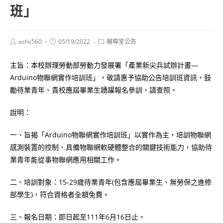
班」
Post
Post
Post
ashs560
05/19/2022
輔導室公告
author:
published:
category:
主旨：本校辦理勞動部勞動力發展署「產業新尖兵試辦計畫—
Arduino物聯網實作培訓班」，敬請惠予協助公告培訓班資訊，鼓
勵待業青年、貴校應屆畢業生踴躍報名參訓，請查照。
說明：
一、旨揭「Arduino物聯網實作培訓班」以實作為主，培訓物聯網
感測裝置的控制、具備物聯網軟硬體整合的關鍵技術能力，協助待
業青年能從事物聯網應用相關工作。
二、培訓對象：15-29歲待業青年(包含應屆畢業生、無勞保之進修
部學生)，符合資格者全額免費。
三、報名日期：即日起至111年6月16日止。