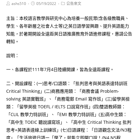
Post
Post
Post
ashs510
05/19/2022
公告來文
author:
published:
category:
主旨：本校語言教學與研究中心為培養一般民眾(含各級教職員、
學生、各年齡層之社會人士等)之英日語學習興趣、提升英語能力
知能，於暑期開設全遠距英日語推廣教育外語進修課程，惠請公告
轉知。
說明：
一、各課程於111年7月4日陸續開課，皆為全遠距課程。
二、開設課程：(一)思考/口語類：「批判思考與英語表達特訓班
Critical Thinking」(二)商務應用類：「商務會議 Problem-
solving 英語實戰班」、「商務電郵 Email 寫作班」(三)留學英檢
類：「留學英檢 TOEFL / IELTS 口說寫作班」(四)雙語教師類：
「CLIL 教學力特訓班」、「EMI 教學力特訓班」(五)高中生類：
「高中生 TOEIC 聽說讀寫班」、「高中生 Critical Thinking 批判
思考+英語表達線上訓練班」(七)日語課程：「日語觀念文法/N3程
度」「生活旅遊日語ー「學了，就能立即開口說！/N4.N5程