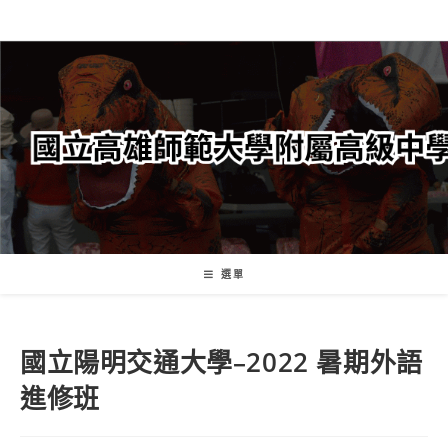
跳
轉
至
主
要
內
容
選單
國立陽明交通大學–2022 暑期外語
進修班