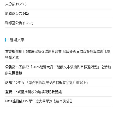
未分類
(1,285)
總務處公告
(42)
輔導室公告
(1,222)
近期文章
重要
衛生組
115年度健康促進創意競賽-健康新視界海報設計與電繪比賽
得獎名單
公告
高市圖辦理「2026朗聲大賞：朗讀文本演出影片徵選活動」之活動
辦法
圖書館
轉知115年 度「周產期高風險孕產婦追蹤關懷計畫說明」
重要
115繁星推薦校內選填說明
教務處
HOT
註冊組
115 學年度大學學測成績查詢公告